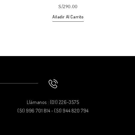
of
S/
290.00
5
Añadir Al Carrito
Llámanos : (01) 226-3575
(51) 996 701 814 - (51) 944 820 794