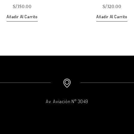
of
of
S/
350.00
S/
320.00
5
5
Añadir Al Carrito
Añadir Al Carrito
Av. Aviación N° 3049