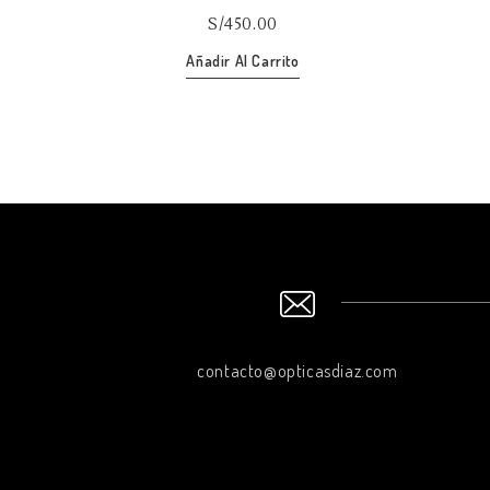
of
S/
450.00
5
Añadir Al Carrito
contacto@opticasdiaz.com