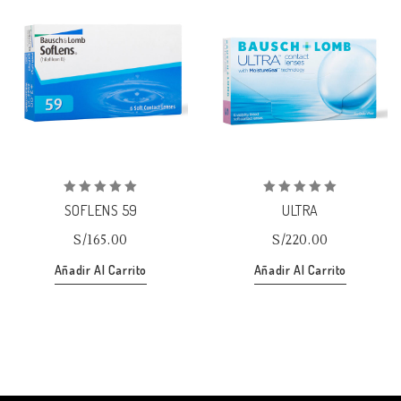
Añadir
Añadir
a la lista de deseos
a la lista de deseos
0
0
SOFLENS 59
ULTRA
out
out
of
of
S/
165.00
S/
220.00
5
5
Añadir Al Carrito
Añadir Al Carrito