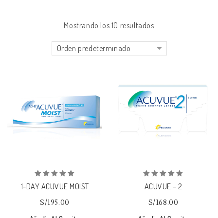
Mostrando los 10 resultados
Orden predeterminado
Añadir
Añadir
a la lista de deseos
a la lista de deseos
0
0
1-DAY ACUVUE MOIST
ACUVUE – 2
out
out
of
of
S/
195.00
S/
168.00
5
5