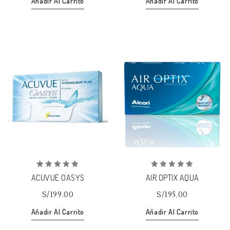
Añadir Al Carrito
Añadir Al Carrito
Añadir
Añadir
a la lista de deseos
a la lista de deseos
0
0
ACUVUE OASYS
AIR OPTIX AQUA
out
out
of
of
S/
199.00
S/
195.00
5
5
Añadir Al Carrito
Añadir Al Carrito