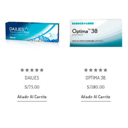
Añadir
Añadir
a la lista de deseos
a la lista de deseos
0
0
DAILIES
OPTIMA 38
out
out
of
of
S/
75.00
S/
180.00
5
5
Añadir Al Carrito
Añadir Al Carrito