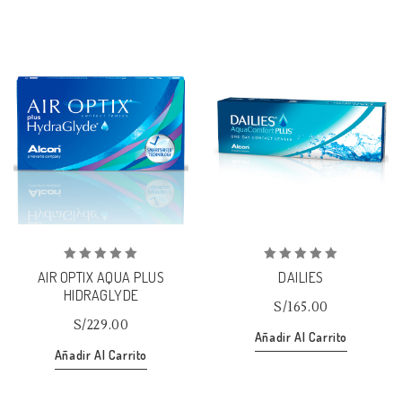
Añadir
Añadir
a la lista de deseos
a la lista de deseos
0
0
AIR OPTIX AQUA PLUS
DAILIES
out
out
HIDRAGLYDE
of
of
S/
165.00
5
5
S/
229.00
Añadir Al Carrito
Añadir Al Carrito