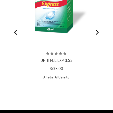
Añadir
a la lista de deseos
0
OPTIFREE EXPRESS
out
of
S/
28.00
5
Añadir Al Carrito