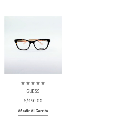
Añadir
a la lista de deseos
0
GUESS
out
of
S/
450.00
5
Añadir Al Carrito