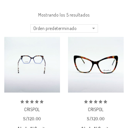
Mostrando los 5 resultados
Orden predeterminado
Añadir
Añadir
a la lista de deseos
a la lista de deseos
0
0
CRISPOL
CRISPOL
out
out
of
of
S/
320.00
S/
320.00
5
5