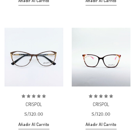
Añadir Al Carrito
Añadir Al Carrito
Añadir
Añadir
a la lista de deseos
a la lista de deseos
0
0
CRISPOL
CRISPOL
out
out
of
of
S/
320.00
S/
320.00
5
5
Añadir Al Carrito
Añadir Al Carrito