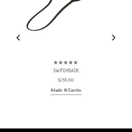
Añadir
a la lista de deseos
0
SWITCHBACK
out
of
S/
55.00
5
Añadir Al Carrito