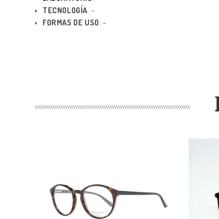
TECNOLOGÍA
: –
FORMAS DE USO
: –
Añadir
a la lista de deseos