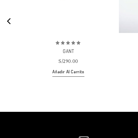
0
GANT
out
of
S/
290.00
5
Añadir Al Carrito