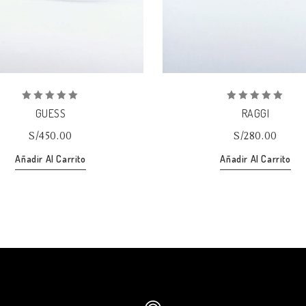
0
0
GUESS
RAGGI
out
out
of
of
S/
450.00
S/
280.00
5
5
Añadir Al Carrito
Añadir Al Carrito