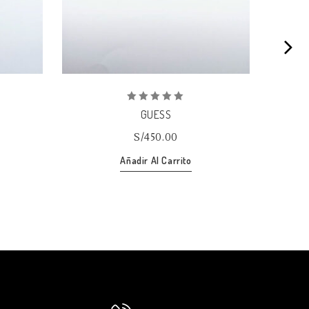
0
GUESS
out
of
S/
450.00
5
Añadir Al Carrito