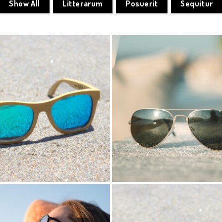
Show All
Litterarum
Posuerit
Sequitur