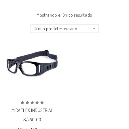
Mostrando el único resultado
Orden predeterminado
Añadir
a la lista de deseos
0
MIRAFLEX INDUSTRIAL
out
of
S/
250.00
5