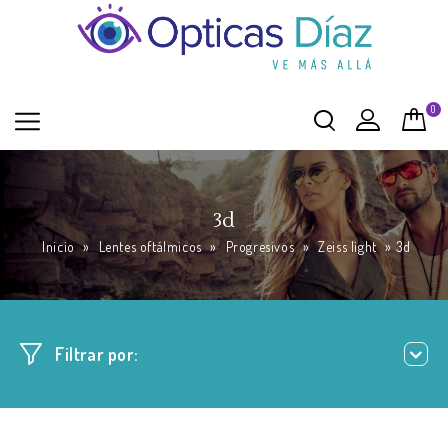
0
3d
Inicio
»
Lentes oftálmicos
»
Progresivos
»
Zeiss light
»
3d
Filtrar por: