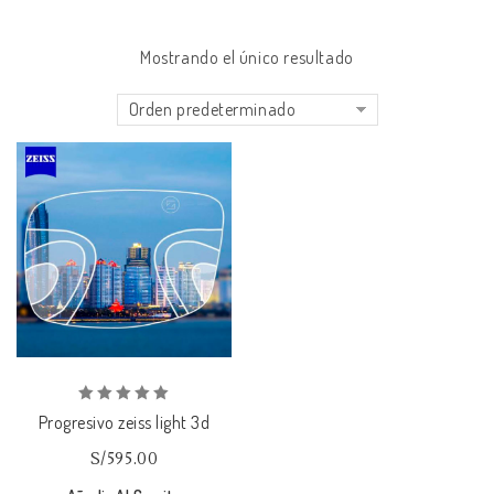
Mostrando el único resultado
Orden predeterminado
Añadir
a la lista de deseos
0
Progresivo zeiss light 3d
out
of
S/
595.00
5