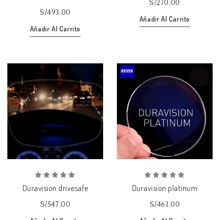
S/
270.00
5
5
S/
493.00
Añadir Al Carrito
Añadir Al Carrito
Añadir
Añadir
a la lista de deseos
a la lista de deseos
0
0
Duravision drivesafe
Duravision platinum
out
out
of
of
S/
547.00
S/
461.00
5
5