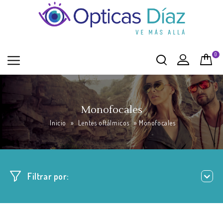
0
Monofocales
Inicio
»
Lentes oftálmicos
»
Monofocales
Filtrar por: