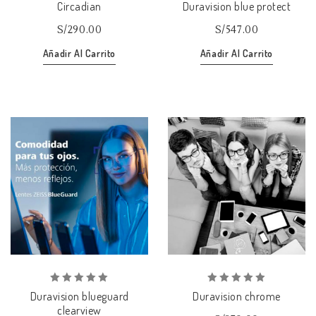
0
0
Circadian
Duravision blue protect
out
out
of
of
S/
290.00
S/
547.00
5
5
Añadir Al Carrito
Añadir Al Carrito
Añadir
Añadir
a la lista de deseos
a la lista de deseos
0
0
Duravision blueguard
Duravision chrome
out
out
clearview
of
of