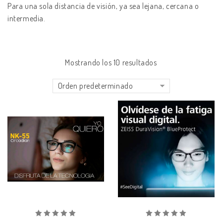
Para una sola distancia de visión, ya sea lejana, cercana o
intermedia.
Mostrando los 10 resultados
Orden predeterminado
Añadir
Añadir
a la lista de deseos
a la lista de deseos