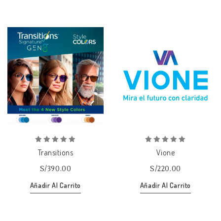
Añadir
Añadir
a la lista de deseos
a la lista de deseos
0
0
Transitions
Vione
out
out
of
of
S/
390.00
S/
220.00
5
5
Añadir Al Carrito
Añadir Al Carrito