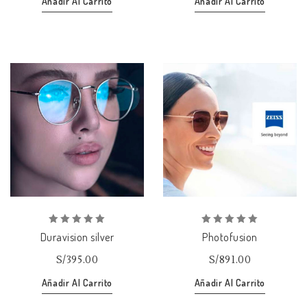
Añadir Al Carrito
Añadir Al Carrito
Añadir
Añadir
a la lista de deseos
a la lista de deseos
0
0
Duravision silver
Photofusion
out
out
of
of
S/
395.00
S/
891.00
5
5
Añadir Al Carrito
Añadir Al Carrito